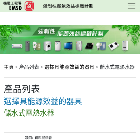
跳
至
主
要
內
容
主頁
> 產品列表 >
選擇具能源效益的器具
> 儲水式電熱水器
產品列表
選擇具能源效益的器具
儲水式電熱水器
產
資料提供者
品