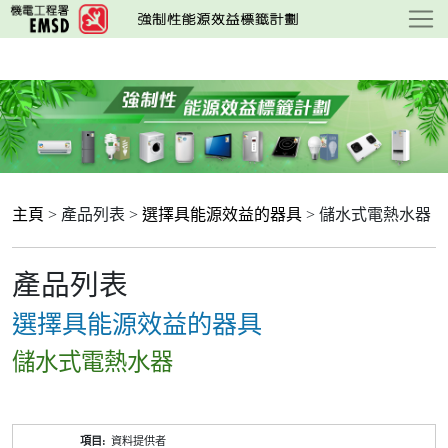
跳
至
主
要
內
容
主頁
> 產品列表 >
選擇具能源效益的器具
> 儲水式電熱水器
產品列表
選擇具能源效益的器具
儲水式電熱水器
產
資料提供者
品