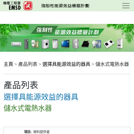
跳
至
主
要
內
容
主頁
> 產品列表 >
選擇具能源效益的器具
> 儲水式電熱水器
產品列表
選擇具能源效益的器具
儲水式電熱水器
產
資料提供者
品