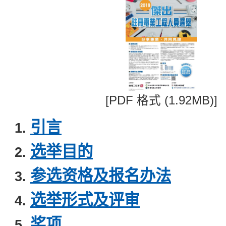
[PDF 格式 (1.92MB)]
引言
选举目的
参选资格及报名办法
选举形式及评审
奖项