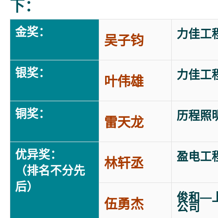
下：
金奖：
力佳工
吴子钧
银奖：
力佳工
叶伟雄
铜奖：
历程照
雷天龙
优异奖：
盈电工
林轩丞
（排名不分先
后）
俊和—
伍勇杰
公司