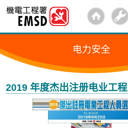
跳
至
内
容
电力安全
的
开
始
2019 年度杰出注册电业工