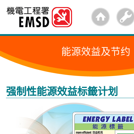
跳
至
内
容
能源效益及节约
的
开
始
强制性能源效益标籤计划