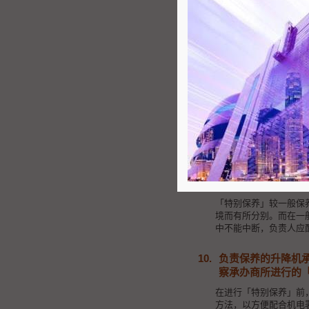
8.
「特别保养」包括
「特别保养」是针对旧
为升降机制动器作
为升降机制动器进
量度升降机曳引机
检查所有升降机层
所有「特别保养」的项
此外，机电署亦要求承
及抽查。
9.
每次「特别保养」
「特别保养」较一般保
境而有所分别。而在一般
中不能中断，负责人应
10.
负责保养的升降机
察承办商所进行的
在进行「特别保养」前
方法，以方便配合机电