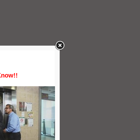
Know!!
止机厢向上超速装置三项设备。
）（ 10/2018 版本）的
证书从而得知该升降机的有关设
求上不涉及有关双重制动器、机