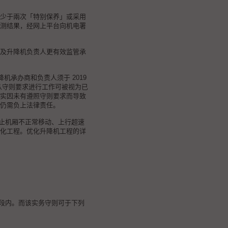
少于兩次「特别保养」或采用
测结果，经网上平台向机电署
及升降机负责人更有效监管承
降机承办商和负责人须于 2019
依从守则要求进行工作可被视为已
实因未有遵照守则要求而导致
仍需负上法律责任。
防止机厢不正常移动、上行超速
化工程。优化升降机工程的详
 段内。而该实务守则可于下列