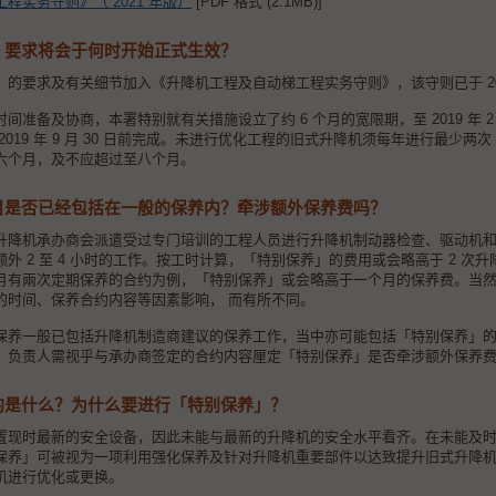
程实务守则》（ 2021 年版）
[PDF 格式 (2.1MB)]
」要求将会于何时开始正式生效？
的要求及有关细节加入《升降机工程及自动梯工程实务守则》，该守则已于 2018 
准备及协商，本署特别就有关措施设立了约 6 个月的宽限期，至 2019 年 2
2019 年 9 月 30 日前完成。未进行优化工程的旧式升降机须每年进行最少
六个月，及不应超过至八个月。
目是否已经包括在一般的保养内？牵涉额外保养费吗？
升降机承办商会派遣受过专门培训的工程人员进行升降机制动器检查、驱动机
行额外 2 至 4 小时的工作。按工时计算，「特别保养」的费用或会略高于 2 
月有兩次定期保养的合约为例，「特别保养」或会略高于一个月的保养费。当
的时间、保养合约内容等因素影响， 而有所不同。
保养一般已包括升降机制造商建议的保养工作，当中亦可能包括「特别保养」
。负责人需视乎与承办商签定的合约内容厘定「特别保养」是否牵涉额外保养
的是什么？为什么要进行「特别保养」？
置现时最新的安全设备，因此未能与最新的升降机的安全水平看齐。在未能及
保养」可被视为一项利用强化保养及针对升降机重要部件以达致提升旧式升降
机进行优化或更换。