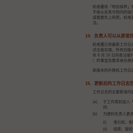
机电署将「特别保养」
不依从实务守则内的指
或需要负上刑责。机电
法。
14.
负责人可以从那里
机电署已将最新工作日
式全面实施，所有旧版本的
年 8 月 10 日向各
）的事宜及要求承办商
新版本的升降机工作日
15.
更新后的工作日志
工作日志的主要新增内
于工作类别加入
间;
为便利负责人更
曳引机、制
缆索、鼓轮