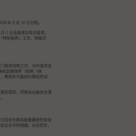
年 8 月 10 日刊宪。
 月 1 日全面落实有关要求，
两次「特别保养」工作，而每次
和门锁测试等工作，当中或涉及
次升降机定期保养（俗称「抹
然，费用亦可能因升降机的设
的某些项目，然而未必能完全满
费。
时为旧式升降机配备最新的安全
机安全水平的措施。长远而言，