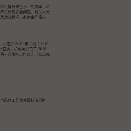
升降机提升安全水平的方案，若
升降机出现安全问题，有关人士
涉及违规情况，必定会严格执
并定于 2019 年 2 月 1 日正
作日志。机电署亦已于 2018
 - 升降机工作日志（ LE50L
其他急修工作及补回抹油的时