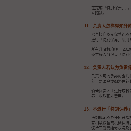
在完成「特别保养」后
查跟进。
11.
负责人怎样得知升
除直接向负责保养的承
进行「特别保养」所用
所有升降机均须于 20
便工程人员记录「特别
12.
负责人
若认为负责
负责人可向承办商查询
养」是否牵涉额外保养
倘若负责人正进行或将
养」收取额外费用。
13.
不进行「特别保养
法例规定承办任何升降
有相联设备或机械保持
保持于妥善维修状况及