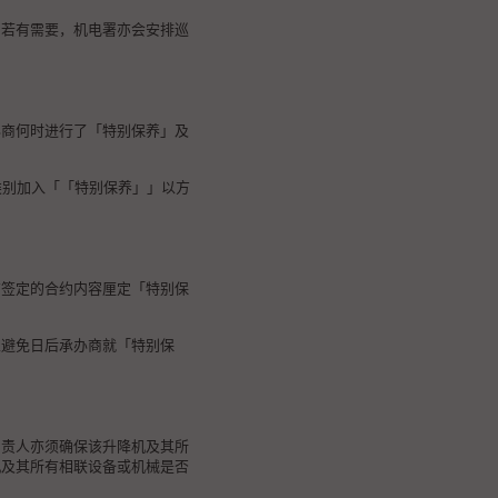
。若有需要，机电署亦会安排巡
办商何时进行了「特别保养」及
作类别加入「「特别保养」」以方
商签定的合约内容厘定「特别保
以避免日后承办商就「特别保
负责人亦须确保该升降机及其所
机及其所有相联设备或机械是否