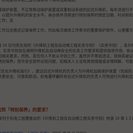
速保护装置、不正常移动保护装置或双重制动系统的旧式升降机，每年须进行不
，以提升升降机的安全水平。承办商并须将进行特别保养的预定日期、时间和检
工作；及
工作日志格式记录保养工作，列出每次维修工作牵涉的重要保护部件，以便署方
 8 月 10 日刊宪生效的《升降机工程及自动梯工程实务守则》（实务守则），各升
关措施。实务守则旨在阐明升降机及自动梯安全的实务工作要求和提供指导作用，
的相关要求。然而，若任何人不依从守则工作，虽然并不等如违法，但倘若被证
特别保养」而令安全部件出现问题，如相关人士没有其他措施或合理辩解，可能
推出《优化升降机指引》，建议旧式升降机的负责人为升降机加装保护装置（包括
作更安全、可靠和舒适。机电署呼籲所有旧式升降机的负责人尽快进行升降机优
找到「特别保养」的要求？
列于机电工程署推出的《升降机工程及自动梯工程实务守则》附录 14 第 1.3