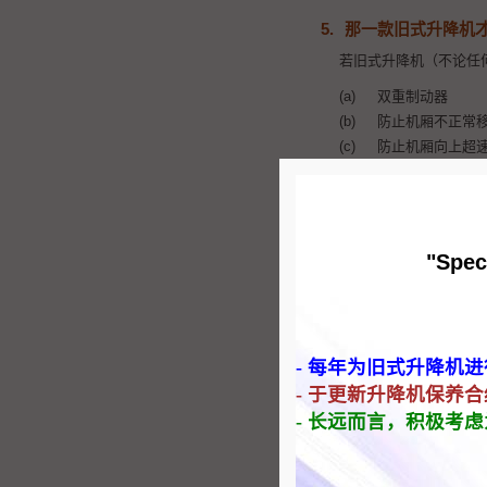
5.
那一款旧式升降机
若旧式升降机（不论任
双重制动器
防止机厢不正常
防止机厢向上超
相反，若旧式升降机已
6.
负责人怎样可以得
"Spec
负责人可向升降机保养
此外，为升降机进行年度
安全证书上阐述该升降机
备配置情况。
- 每年为旧式升降机
7.
旧式油压式升降机
- 于更新升降机保养
- 长远而言，积极考
部份升降机机种，例如
厢不正常移动及向上超