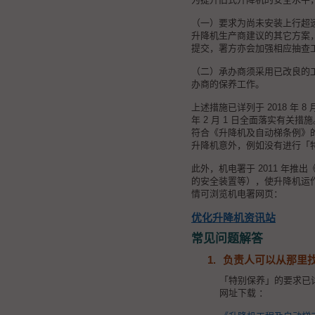
（一）要求为尚未安装上行超
升降机生产商建议的其它方案
提交，署方亦会加强相应抽查
（二）承办商须采用已改良的
办商的保养工作。
上述措施已详列于 2018 年
年 2 月 1 日全面落实有
符合《升降机及自动梯条例》
升降机意外，例如没有进行「
此外，机电署于 2011 年
的安全装置等），使升降机运
情可浏览机电署网页：
优化升降机资讯站
常见问题解答
1.
负责人可以从那里
「特别保养」的要求已详
网址下载 ：