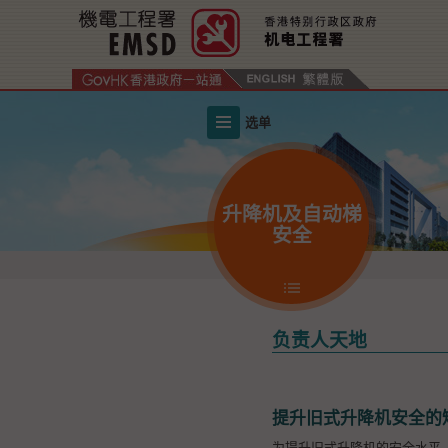
跳
至
内
容
的
选单
开
始
升降机及自动梯
安全
负责人天地
提升旧式升降机安全的
为提升旧式升降机的安全水平