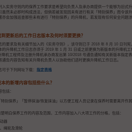
列入实务守则内的保养工作要求是希望向负责人及承办商提供一个能够为旧式
引虽然未必即时构成违法，但倘若被发现因未有进行有关「特别保养」而令该
署亦会加强巡查那些未有进行「特别保养」的升降机，若发现有任何安全问题
找到更新后的工作日志版本及何时须要更换？
志的要求及有关细节加入的
《实务守则》
，该守则已于 2018 年 8 月 10 日刊宪，
升降机工作日志亦须于 2019 年 1 月 31 日或之前更换为新版本的升降机工
注册升降机工程师及注册升降机承办商发出第 10/2018 号通告通知有关新版本指定表格
将通告内容告知有关升降机负责人以协助他们适时更换升降机工作日志。
志可于下列网址下载：
指定表格
范本的新增内容包括些什么？
容包括：
「特别保养」「暂停抹油/恢复抹油」以方便工程人员记录在保养时需要离开作
清楚明白保养工作的内容及范围，工作内容加入八大项工作的分格，包括：
动器
、绳轮及滑轮