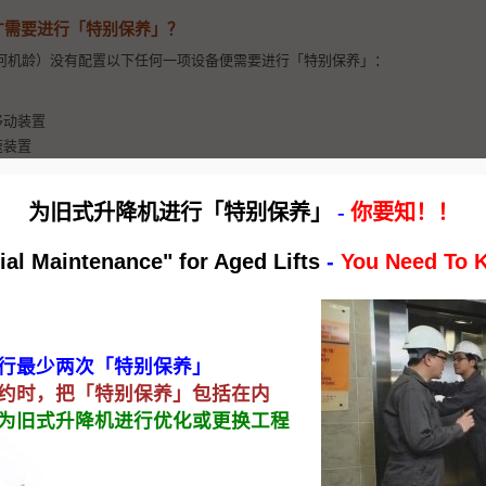
才需要进行「特别保养」？
何机龄）没有配置以下任何一项设备便需要进行「特别保养」：
移动装置
速装置
配置以上三项设备，则不需要进行有关「特别保养」。
为旧式升降机进行「特别保养」
-
你要知！！
知自己的升降机是否需要进行「特别保养」？
ial Maintenance" for Aged Lifts
-
You Need To 
承办商查询有关升降机是否配置了双重制动器、防止机厢不正常移动装置和防
检验的注册升降机工程师，亦会在申请准许继续使用及操作升降机的许可证（ LE11 
的有关设备配置情况。因此，负责人可以查看有关许可证（ LE11 ）的安全
进行最少两次「特别保养」
需要进行「特别保养」吗？
合约时，把「特别保养」包括在内
虑为旧式升降机进行优化或更换工程
油压式升降机、小型送货升降机、垂直升降台及梯级升降机等，因机械设计要
速装置，因此没有需要进行「特别保养」。