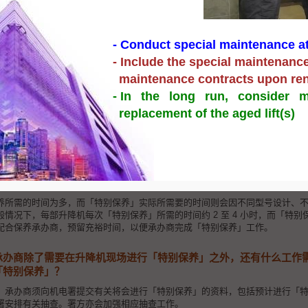
什么项目？
式升降机的制动器、曳引机及层站门锁的保养。「特别保养」项目的保养范围
- Conduct special maintenance at
制动器装置分解保养及为制动器的重要部件作量度、清洁及润滑
行空载刹车距离测试
- Include the special maintenance 
的曳引轮坑及进行空载曳引力测试
maintenance contracts upon re
站门的机械锁及电气接点
- In the long run, consider m
replacement of the aged lift(s)
目每年均需进行两次，但制动器装置分解保养的次数，则以制造商指示为准。
办商将相关保养工作的预定日期、保养后的结果、检测数据与技术资料等，经
所需要的时间是多少？和一般保养所需的时间相同吗？
养所需的时间为多，而「特别保养」实际所需要的时间则会因不同型号设计、
情况下，每部升降机每次「特别保养」所需的时间约 2 至 4 小时，而「特
配合保养承办商，预留充裕时间，以便承办商完成「特别保养」工作。
承办商除了需要在升降机现场进行「特别保养」之外，还有什么工作
「特别保养」？
，承办商须向机电署提交有关将会进行「特别保养」的资料，包括预计进行「
署安排有关抽查。署方亦会加强相应抽查工作。