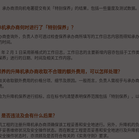
，承办商须向机电署提交有关「特别保养」的结果，包括一些量度及测试数据
降机承办商何时进行了「特别保养」？
办商查询外，负责人亦可透过检查保养承办商所填写的工作日志内容而得知承
的时间。
19 年 2 月 1 日采用新格式的工作日志，工作日志的主要新增内容亦包括于工
保养」进行的日期、时间及相关工作内容。
保养的升降机承办商收取不合理的额外费用，可以怎样处理？
有关收取额外费用的价格分项、细节及原因。一般而言，负责人需视乎与承办
费。
会为升降机保养进行招标，应在标书内清楚表明保养范围包括「特别保养」，
」是否违法及会有什么后果？
机工程的注册升降机承办商须确保该工程妥善和安全地进行。另外，升降机的
于妥善维修状况及安全操作状态。而在断定工程是否妥善和安全地进行及升降
安全操作状态时，亦须顾及是否符合有关的《实务守则》要求。