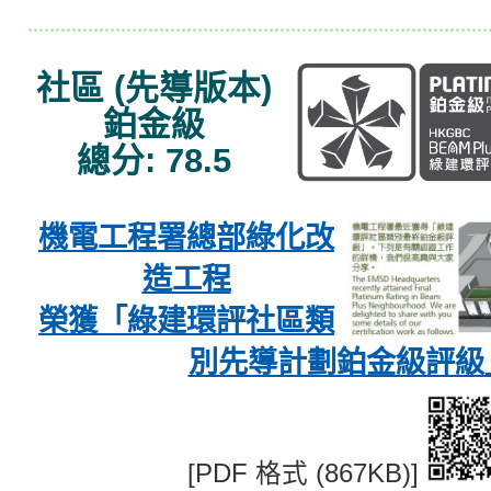
社區 (先導版本)
鉑金級
總分: 78.5
機電工程署總部綠化改
造工程
榮獲「綠建環評社區類
別先導計劃鉑金級評級
[PDF 格式 (867KB)]