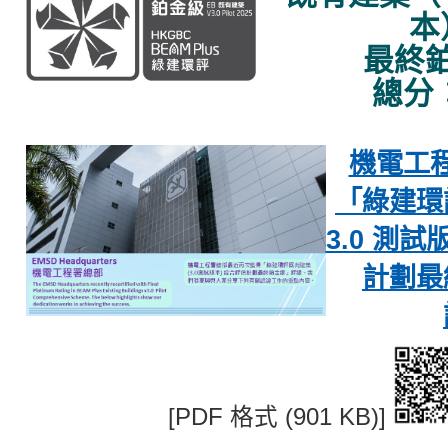
本
最終
總分：
機電工
「綠建環
3.0 測
計劃最
[PDF 格式 (901 KB)]