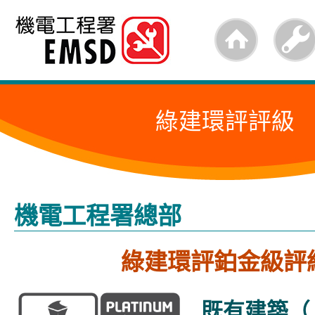
跳
至
內
容
綠建環評評級
的
開
始
機電工程署總部
綠建環評鉑金級評
既有建築（ 