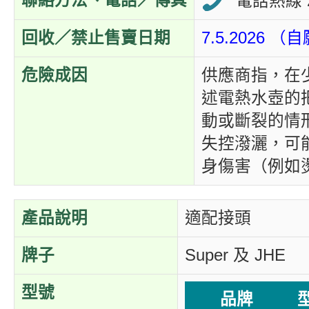
聯絡方法、電話／傳真
電話熱線 2
回收／禁止售賣日期
7.5.2026 
危險成因
供應商指，在
述電熱水壺的
動或斷裂的情
失控潑灑，可
身傷害（例如
產品說明
適配接頭
牌子
Super 及
JHE
型號
品牌