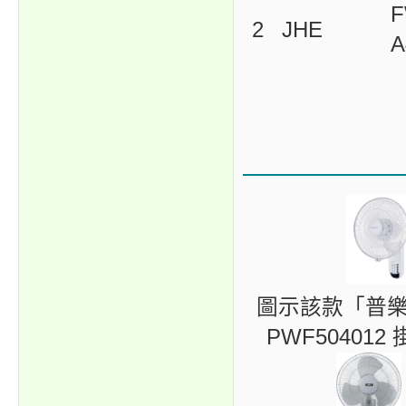
F
2
JHE
A
圖示該款「普樂氏（
PWF5040