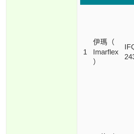
伊瑪（
IF
1
Imarflex
24
）