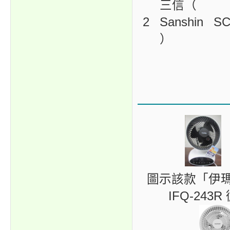
三信（
2
Sanshin
SC
）
圖示該款「伊瑪（ 
IFQ-24