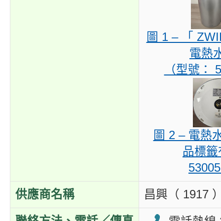
圖 1 – 「 ZW
電熱
（型號： 5
圖 2 – 電
品標籤
5300
供應商名稱
昌興（ 1917