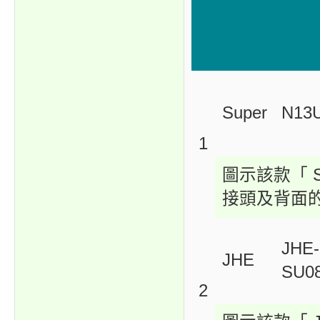
Super
N13
1
圖示該款「 Su
接頭及背面
JHE-
JHE
SU0
2