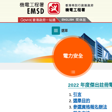
跳
至
內
容
的
選單
開
始
電力安全
2022 年度傑出註
引言
選舉目的
參選資格報名辦法