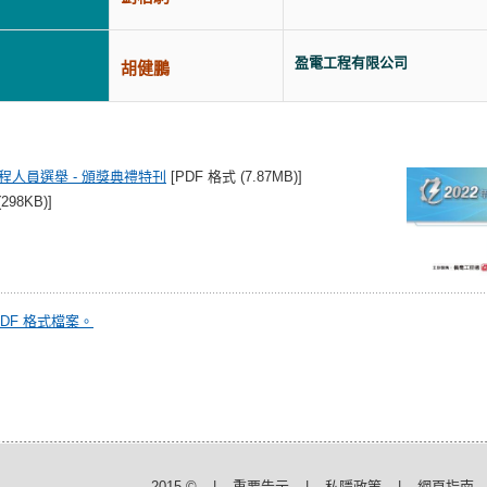
盈電工程有限公司
胡健鵬
工程人員選舉 - 頒獎典禮特刊
[PDF 格式 (7.87MB)]
298KB)]
啟 PDF 格式檔案。
2015 ©
|
重要告示
|
私隱政策
|
網頁指南