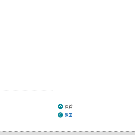
頁首
返回