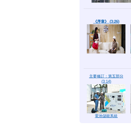
《序章》 (3:26)
主要修訂：第五部分
(3:14)
電池儲能系統