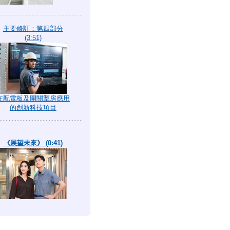
主要修訂：第四部分
(3:51)
在配電板及開關掣房應用
的創新科技項目
《展望未來》 (0:41)