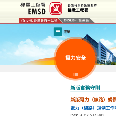
跳
至
內
容
的
選單
開
始
電力安全
新版實務守則
新版電力（線路）規
電力（線路）規例工作守則
[PDF 格式 (10.82 MB)]