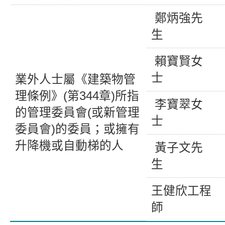
鄭炳強先
生
賴寶賢女
士
業外人士屬《建築物管
理條例》(第344章)所指
李寶翠女
的管理委員會(或新管理
士
委員會)的委員；或擁有
升降機或自動梯的人
黃子文先
生
王健欣工程
師