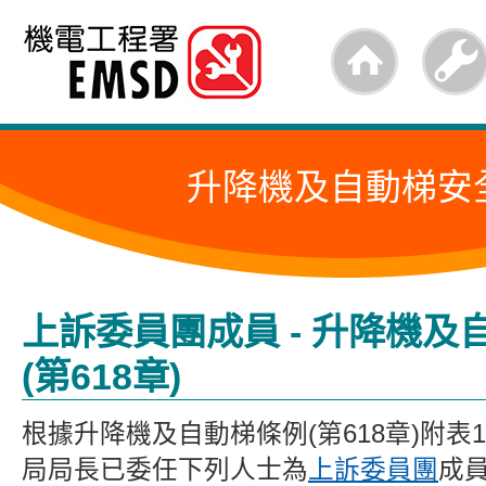
跳
至
內
容
升降機及自動梯安
的
開
始
上訴委員團成員 - 升降機及
(第618章)
根據升降機及自動梯條例(第618章)附表
局局長已委任下列人士為
上訴委員團
成