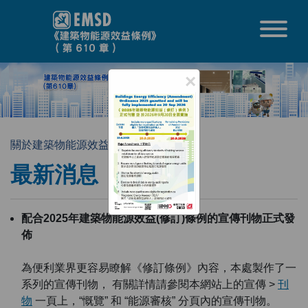
跳至內容
×
關於建築物能源效益條例
最新消息
最新消息
配合2025年建築物能源效益(修訂)條例的宣傳刊物正式發
佈
為便利業界更容易瞭解《修訂條例》內容，本處製作了一
系列的宣傳刊物， 有關詳情請參閱本網站上的宣傳 >
刊
物
一頁上，“慨覽” 和 “能源審核” 分頁內的宣傳刊物。