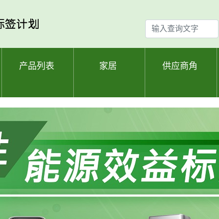
输
入
查
询
产品列表
家居
供应商角
文
字