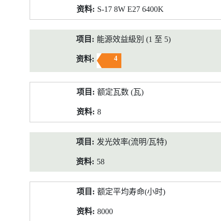
S-17 8W E27 6400K
能源效益級別 (1 至 5)
4
额定瓦数 (瓦)
8
发光效率(流明/瓦特)
58
额定平均寿命(小时)
8000