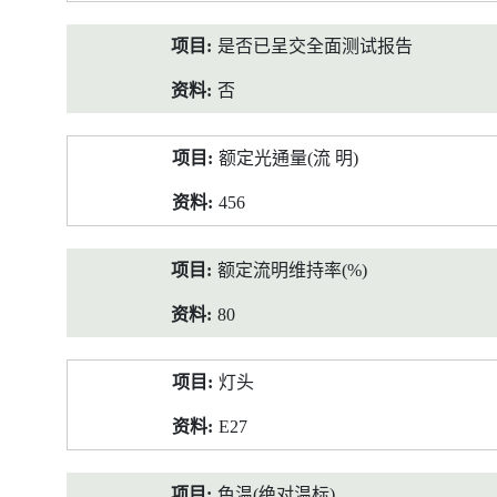
是否已呈交全面测试报告
否
额定光通量(流 明)
456
额定流明维持率(%)
80
灯头
E27
色温(绝对温标)