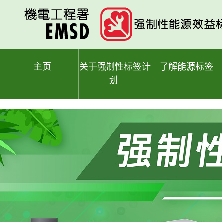
跳
至
主
要
内
容
主页
关于强制性标签计
了解能源标签
划