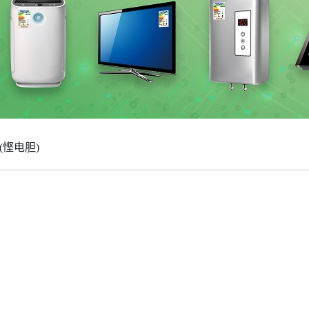
(悭电胆)