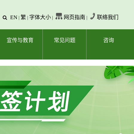
EN
繁
字体大小
网页指南
联络我们
查
|
|
|
|
询
文
字
宣传与教育
常见问题
咨询