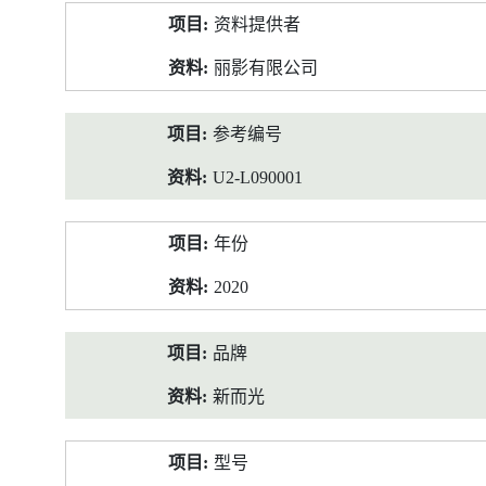
产
资料提供者
品
资
丽影有限公司
料
参考编号
U2-L090001
年份
2020
品牌
新而光
型号