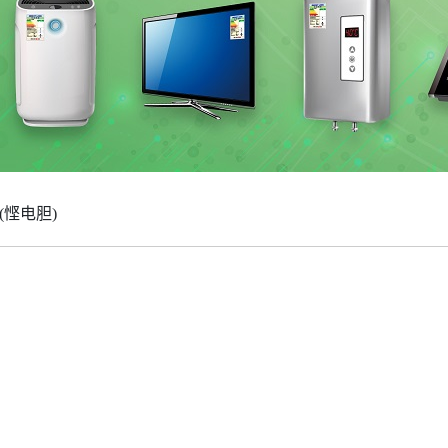
(悭电胆)