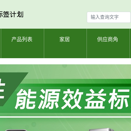
输
入
查
询
产品列表
家居
供应商角
文
字