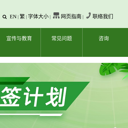
EN
繁
字体大小
网页指南
联络我们
查
|
|
|
|
询
文
字
宣传与教育
常见问题
咨询