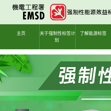
跳
至
主
要
内
容
主页
关于强制性标签计
了解能源标签
划