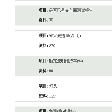
是否已呈交全面测试报告
否
额定光通量(流 明)
870
额定流明维持率(%)
80
灯头
E27
色温(绝对温标)