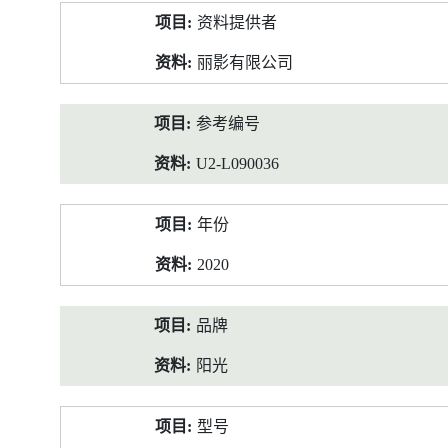
产
资料提供者
品
资
丽影有限公司
料
参考编号
U2-L090036
年份
2020
品牌
阳光
型号