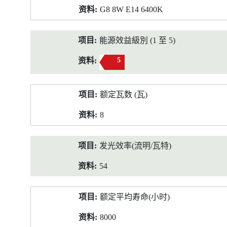
G8 8W E14 6400K
能源效益級別 (1 至 5)
5
额定瓦数 (瓦)
8
发光效率(流明/瓦特)
54
额定平均寿命(小时)
8000