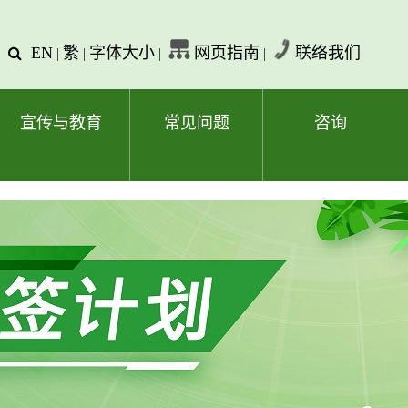
EN
繁
字体大小
网页指南
联络我们
查
|
|
|
|
询
文
字
宣传与教育
常见问题
咨询