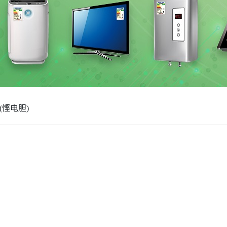
(悭电胆)