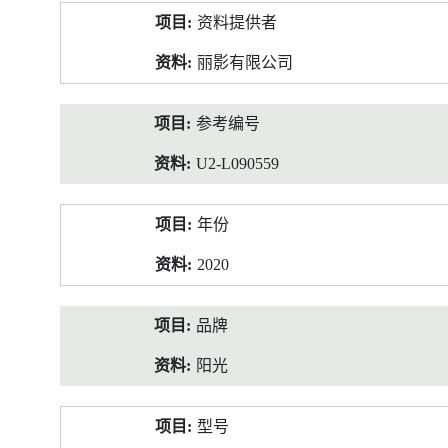
产
资料提供者
品
资
丽影有限公司
料
参考编号
U2-L090559
年份
2020
品牌
阳光
型号