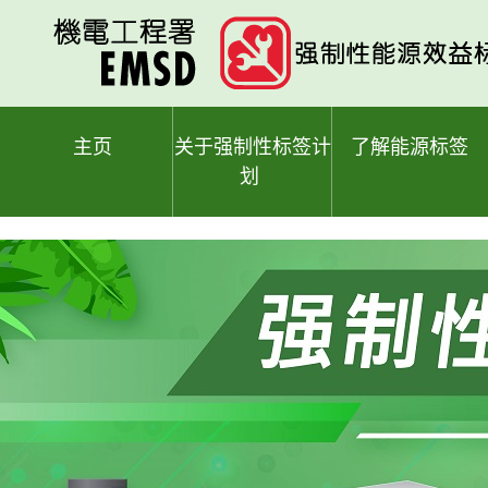
跳
至
主
要
内
容
主页
关于强制性标签计
了解能源标签
划