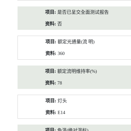
是否已呈交全面测试报告
否
额定光通量(流 明)
360
额定流明维持率(%)
78
灯头
E14
色温(绝对温标)