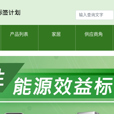
输
入
查
询
产品列表
家居
供应商角
文
字