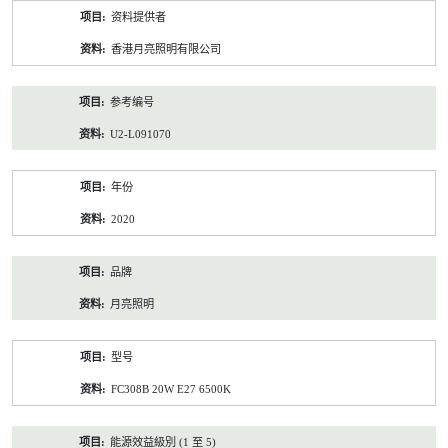
产
资料提供者
品
资
香港月亮照明有限公司
料
参考编号
U2-L091070
年份
2020
品牌
月亮照明
型号
FC308B 20W E27 6500K
能源效益級別 (1 至 5)