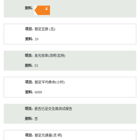
4
额定瓦数 (瓦)
20
发光效率(流明/瓦特)
55
额定平均寿命(小时)
6000
是否已呈交全面测试报告
否
额定光通量(流 明)