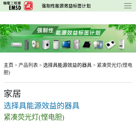
跳
至
主
要
内
容
主页
> 产品列表 >
选择具能源效益的器具
> 紧凑荧光灯(悭电
胆)
家居
选择具能源效益的器具
紧凑荧光灯(悭电胆)