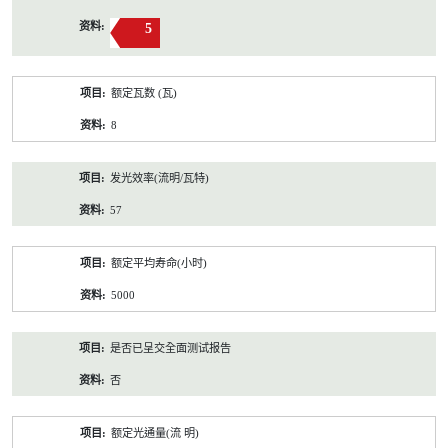
5
额定瓦数 (瓦)
8
发光效率(流明/瓦特)
57
额定平均寿命(小时)
5000
是否已呈交全面测试报告
否
额定光通量(流 明)