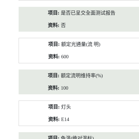
是否已呈交全面测试报告
否
额定光通量(流 明)
600
额定流明维持率(%)
100
灯头
E14
色温(绝对温标)