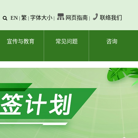
EN
繁
字体大小
网页指南
联络我们
查
|
|
|
|
询
文
字
宣传与教育
常见问题
咨询