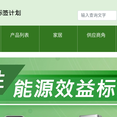
输
入
查
询
产品列表
家居
供应商角
文
字