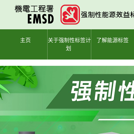
跳
至
主
要
内
容
主页
关于强制性标签计
了解能源标签
划