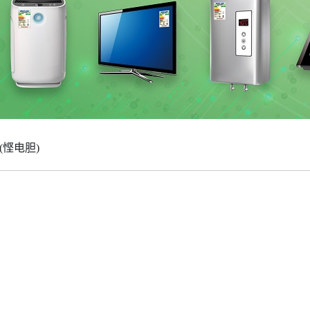
(悭电胆)