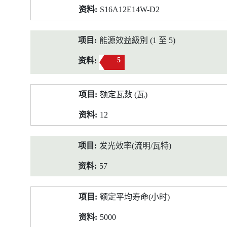
S16A12E14W-D2
能源效益級別 (1 至 5)
5
额定瓦数 (瓦)
12
发光效率(流明/瓦特)
57
额定平均寿命(小时)
5000