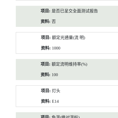
是否已呈交全面测试报告
否
额定光通量(流 明)
1000
额定流明维持率(%)
100
灯头
E14
色温(绝对温标)