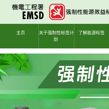
跳
至
主
要
内
容
主页
关于强制性标签计
了解能源标签
划