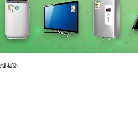
(悭电胆)