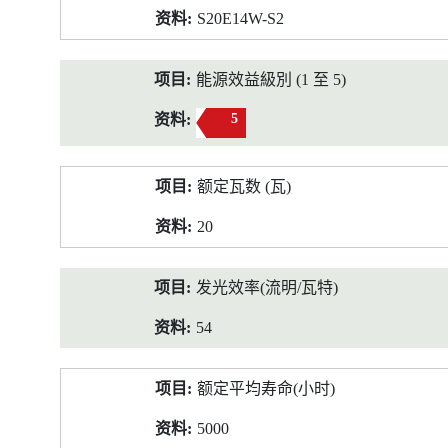
S20E14W-S2
能源效益級別 (1 至 5)
5
额定瓦数 (瓦)
20
发光效率(流明/瓦特)
54
额定平均寿命(小时)
5000