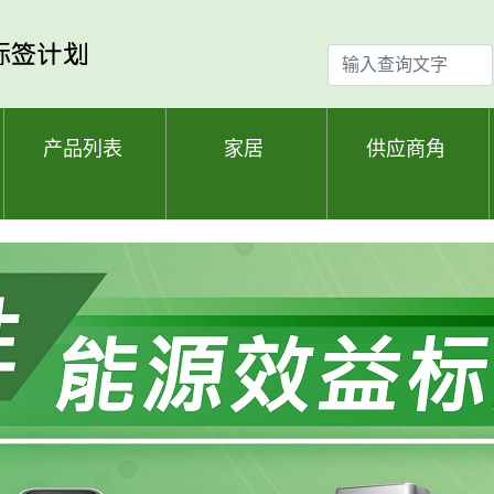
输
入
查
询
产品列表
家居
供应商角
文
字