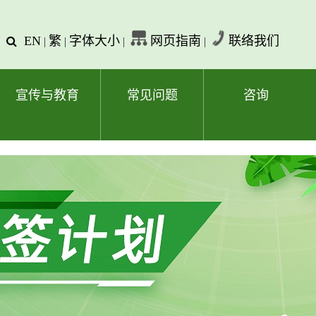
EN
繁
字体大小
网页指南
联络我们
查
|
|
|
|
询
文
字
宣传与教育
常见问题
咨询