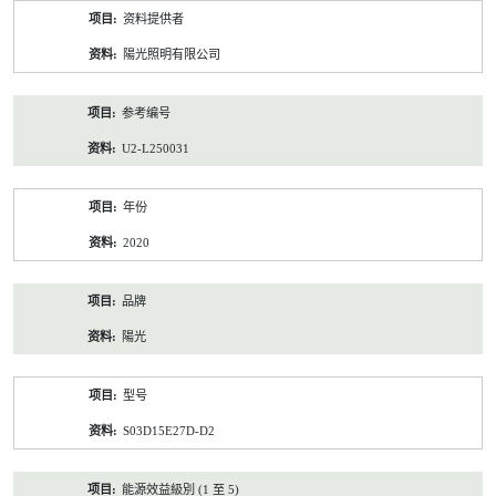
产
资料提供者
品
资
陽光照明有限公司
料
参考编号
U2-L250031
年份
2020
品牌
陽光
型号
S03D15E27D-D2
能源效益級別 (1 至 5)