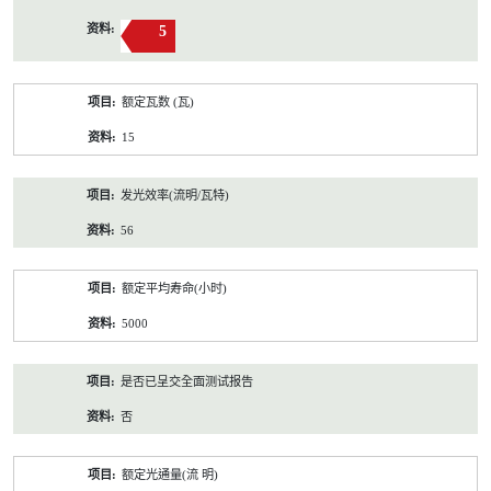
5
额定瓦数 (瓦)
15
发光效率(流明/瓦特)
56
额定平均寿命(小时)
5000
是否已呈交全面测试报告
否
额定光通量(流 明)