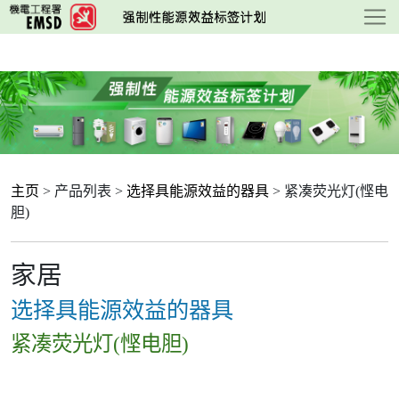
跳
至
主
要
内
容
主页
> 产品列表 >
选择具能源效益的器具
> 紧凑荧光灯(悭电
胆)
家居
选择具能源效益的器具
紧凑荧光灯(悭电胆)