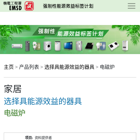
跳
至
主
要
内
容
主页
> 产品列表 >
选择具能源效益的器具
> 电磁炉
家居
选择具能源效益的器具
电磁炉
产
资料提供者
品