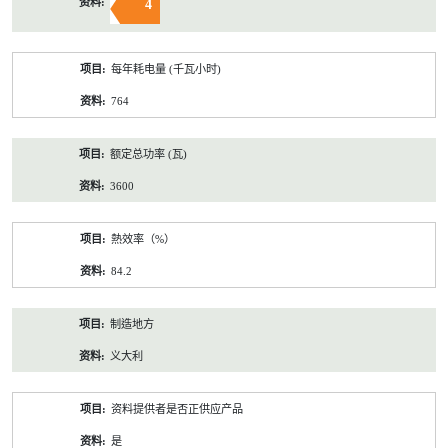
4
每年耗电量 (千瓦小时)
764
额定总功率 (瓦)
3600
熱效率（%）
84.2
制造地方
义大利
资料提供者是否正供应产品
是