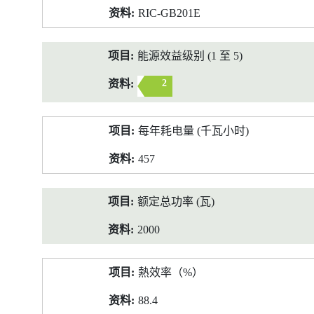
RIC-GB201E
能源效益级别 (1 至 5)
2
每年耗电量 (千瓦小时)
457
额定总功率 (瓦)
2000
熱效率（%）
88.4