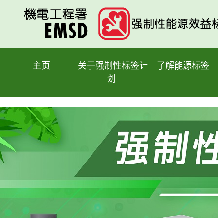
跳
至
主
要
内
容
主页
关于强制性标签计
了解能源标签
划