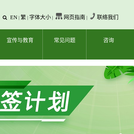
EN
繁
字体大小
网页指南
联络我们
查
|
|
|
|
询
文
字
宣传与教育
常见问题
咨询