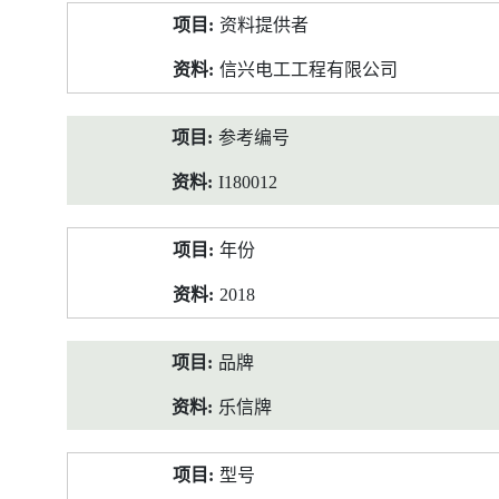
产
资料提供者
品
资
信兴电工工程有限公司
料
参考编号
I180012
年份
2018
品牌
乐信牌
型号