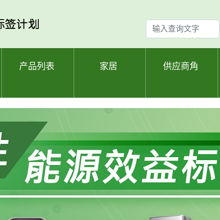
输
入
查
询
产品列表
家居
供应商角
文
字