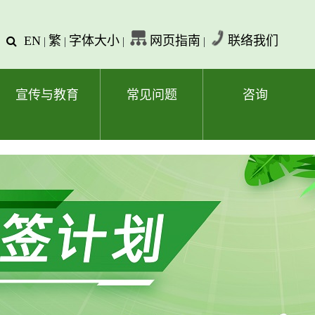
EN
繁
字体大小
网页指南
联络我们
查
|
|
|
|
询
文
字
宣传与教育
常见问题
咨询