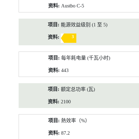
Austbo C-5
能源效益级别 (1 至 5)
3
每年耗电量 (千瓦小时)
443
额定总功率 (瓦)
2100
熱效率（%）
87.2