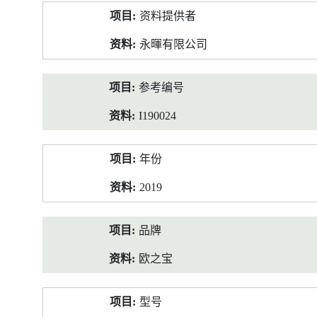
产
资料提供者
品
资
永暉有限公司
料
参考编号
I190024
年份
2019
品牌
欧之宝
型号