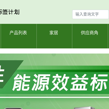
输
入
查
询
产品列表
家居
供应商角
文
字