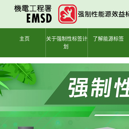
跳
至
主
要
内
容
主页
关于强制性标签计
了解能源标签
划