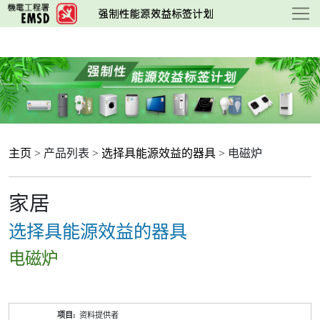
跳
至
主
要
内
容
主页
> 产品列表 >
选择具能源效益的器具
> 电磁炉
家居
选择具能源效益的器具
电磁炉
产
资料提供者
品