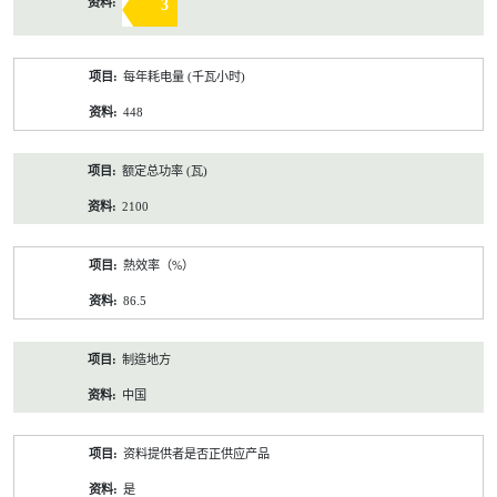
3
每年耗电量 (千瓦小时)
448
额定总功率 (瓦)
2100
熱效率（%）
86.5
制造地方
中国
资料提供者是否正供应产品
是