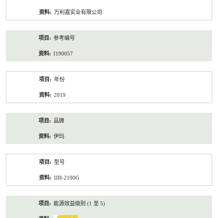
资
万利嘉实业有限公司
料
参考编号
I190057
年份
2019
品牌
伊玛
型号
IIH-2100G
能源效益级别 (1 至 5)