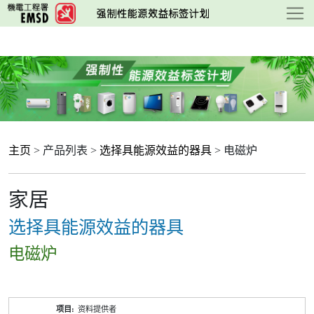
跳
至
主
要
内
容
主页
> 产品列表 >
选择具能源效益的器具
> 电磁炉
家居
选择具能源效益的器具
电磁炉
产
资料提供者
品