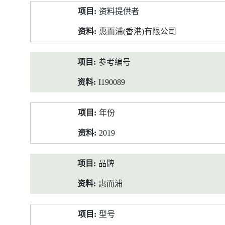
产
资料提供者
品
资
惠而浦(香港)有限公司
料
参考编号
I190089
年份
2019
品牌
惠而浦
型号