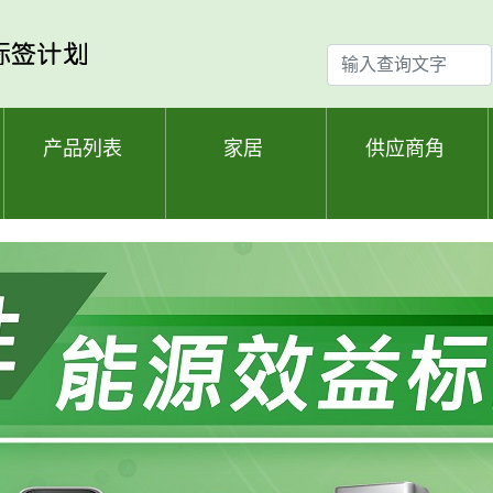
输
入
查
询
产品列表
家居
供应商角
文
字