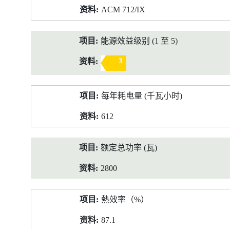
ACM 712/IX
能源效益级别 (1 至 5)
3
每年耗电量 (千瓦小时)
612
额定总功率 (瓦)
2800
熱效率（%）
87.1