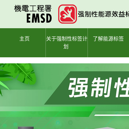
跳
至
主
要
内
容
主页
关于强制性标签计
了解能源标签
划