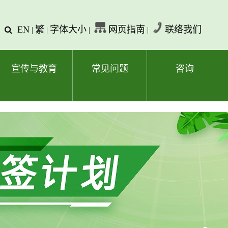
EN
繁
字体大小
网页指南
联络我们
查
|
|
|
|
询
文
字
宣传与教育
常见问题
咨询