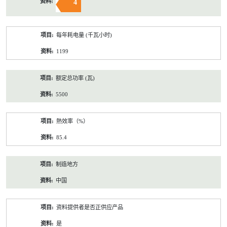
4
每年耗电量 (千瓦小时)
1199
额定总功率 (瓦)
5500
熱效率（%）
85.4
制造地方
中国
资料提供者是否正供应产品
是