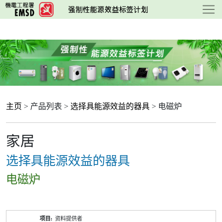
跳
至
主
要
内
容
主页
> 产品列表 >
选择具能源效益的器具
> 电磁炉
家居
选择具能源效益的器具
电磁炉
产
资料提供者
品