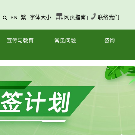
EN
繁
字体大小
网页指南
联络我们
查
|
|
|
|
询
文
字
宣传与教育
常见问题
咨询