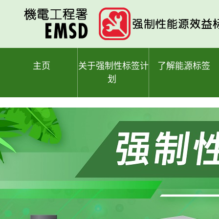
跳
至
主
要
内
容
主页
关于强制性标签计
了解能源标签
划