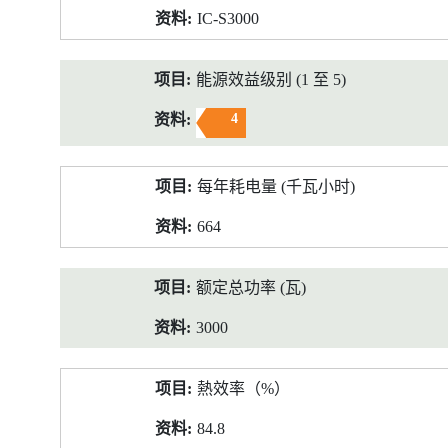
IC-S3000
能源效益级别 (1 至 5)
4
每年耗电量 (千瓦小时)
664
额定总功率 (瓦)
3000
熱效率（%）
84.8