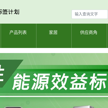
输
入
查
询
产品列表
家居
供应商角
文
字