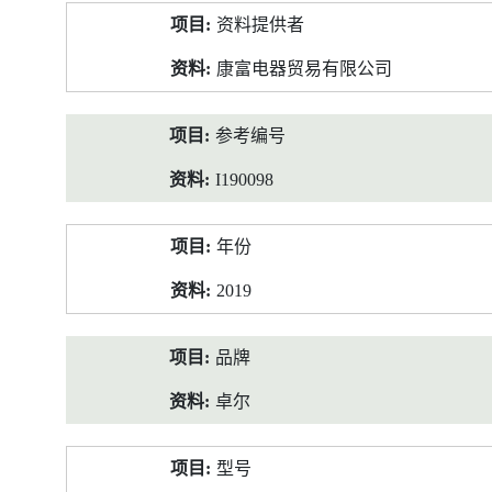
产
资料提供者
品
资
康富电器贸易有限公司
料
参考编号
I190098
年份
2019
品牌
卓尔
型号