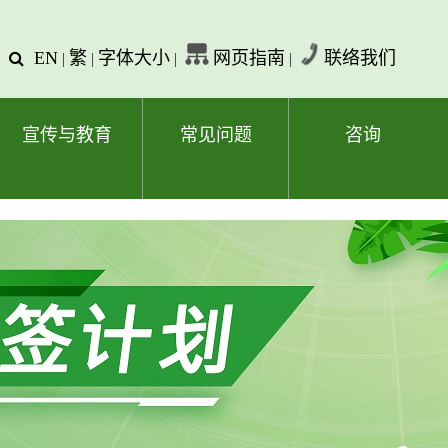
EN
繁
字体大小
网页指南
联络我们
查
|
|
|
|
询
文
字
宣传与教育
常见问题
咨询