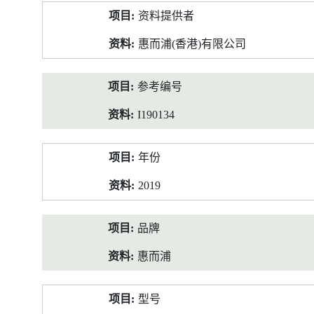
产
资料提供者
品
资
惠而浦(香港)有限公司
料
参考编号
I190134
年份
2019
品牌
惠而浦
型号