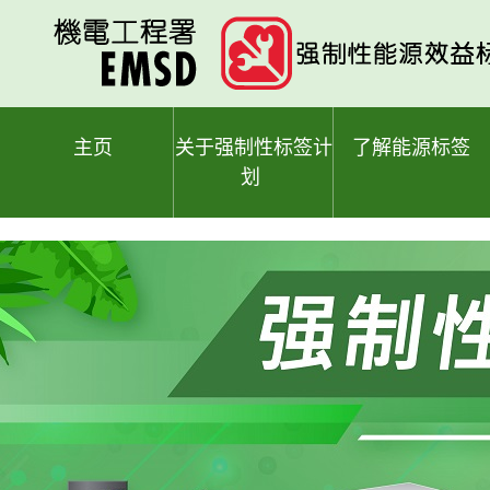
跳
至
主
要
内
容
主页
关于强制性标签计
了解能源标签
划