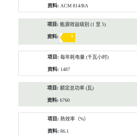
ACM 814/BA
能源效益级别 (1 至 5)
3
每年耗电量 (千瓦小时)
1487
额定总功率 (瓦)
6760
熱效率（%）
86.1