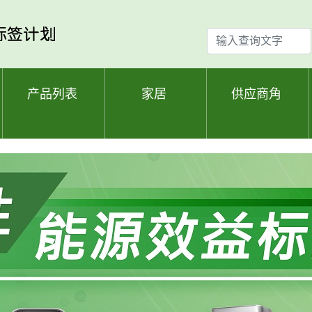
输
入
查
询
产品列表
家居
供应商角
文
字