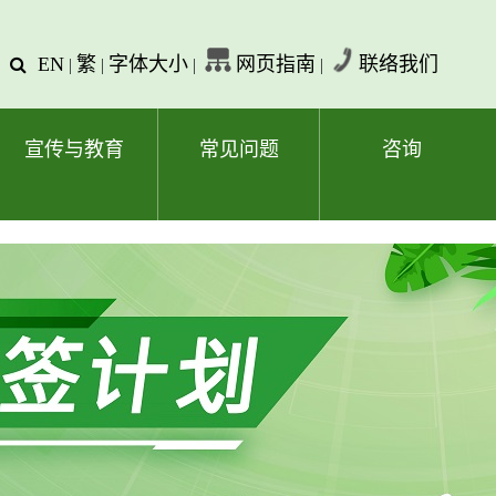
EN
繁
字体大小
网页指南
联络我们
查
|
|
|
|
询
文
字
宣传与教育
常见问题
咨询