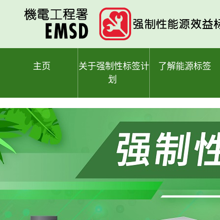
跳
至
主
要
内
容
主页
关于强制性标签计
了解能源标签
划