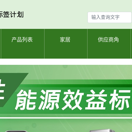
输
入
查
询
产品列表
家居
供应商角
文
字