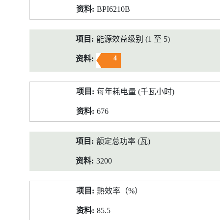
BPI6210B
能源效益级别 (1 至 5)
4
每年耗电量 (千瓦小时)
676
额定总功率 (瓦)
3200
熱效率（%）
85.5