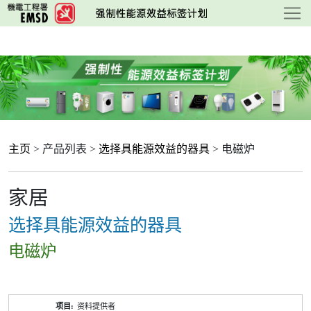
跳
至
主
要
内
容
主页
> 产品列表 >
选择具能源效益的器具
> 电磁炉
家居
选择具能源效益的器具
电磁炉
产
资料提供者
品