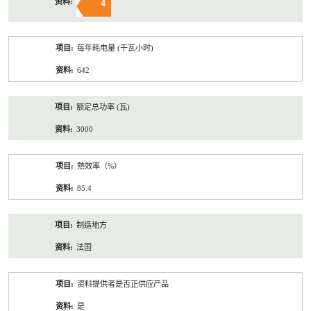
4
每年耗电量 (千瓦小时)
642
额定总功率 (瓦)
3000
熱效率（%）
85.4
制造地方
法国
资料提供者是否正供应产品
是