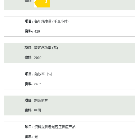
3
每年耗电量 (千瓦小时)
420
额定总功率 (瓦)
2000
熱效率（%）
86.7
制造地方
中国
资料提供者是否正供应产品
是