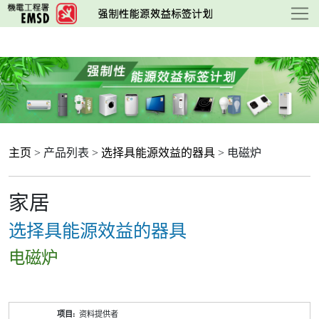
跳
至
主
要
内
容
主页
> 产品列表 >
选择具能源效益的器具
> 电磁炉
家居
选择具能源效益的器具
电磁炉
产
资料提供者
品