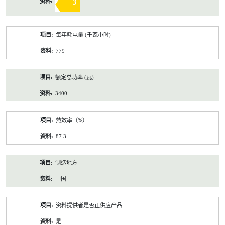
3
每年耗电量 (千瓦小时)
779
额定总功率 (瓦)
3400
熱效率（%）
87.3
制造地方
中国
资料提供者是否正供应产品
是