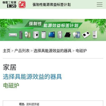
跳
至
主
要
内
容
主页
> 产品列表 >
选择具能源效益的器具
> 电磁炉
家居
选择具能源效益的器具
电磁炉
产
资料提供者
品