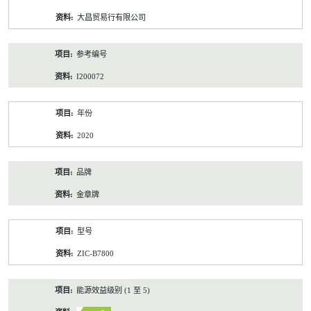
资
大昌贸易行有限公司
料
参考编号
I200072
年份
2020
品牌
金章牌
型号
ZIC-B7800
能源效益级别 (1 至 5)