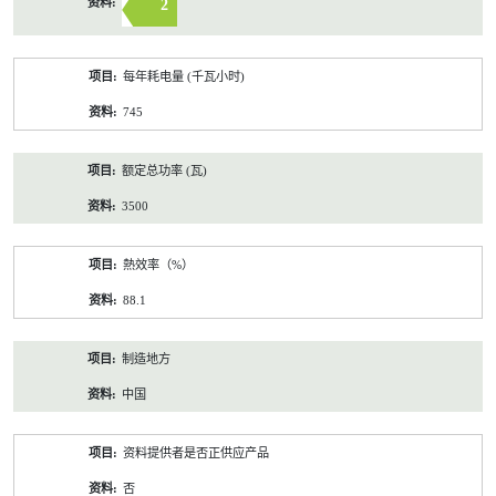
2
每年耗电量 (千瓦小时)
745
额定总功率 (瓦)
3500
熱效率（%）
88.1
制造地方
中国
资料提供者是否正供应产品
否