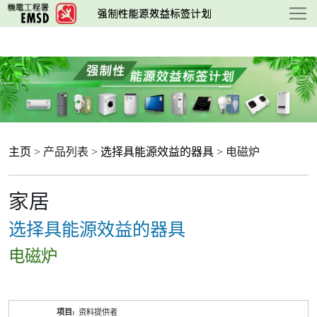
跳
至
主
要
内
容
主页
> 产品列表 >
选择具能源效益的器具
> 电磁炉
家居
选择具能源效益的器具
电磁炉
产
资料提供者
品