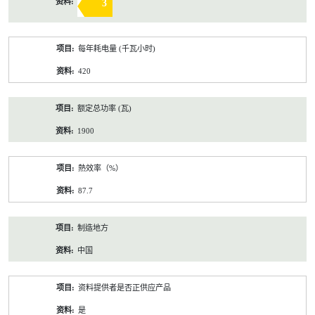
3
每年耗电量 (千瓦小时)
420
额定总功率 (瓦)
1900
熱效率（%）
87.7
制造地方
中国
资料提供者是否正供应产品
是