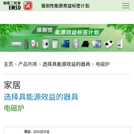
跳
至
主
要
内
容
主页
> 产品列表 >
选择具能源效益的器具
> 电磁炉
家居
选择具能源效益的器具
电磁炉
产
资料提供者
品