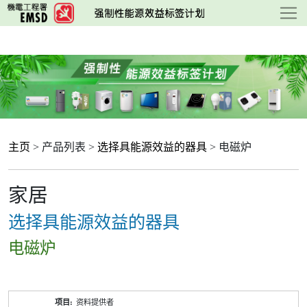
跳
至
主
要
内
容
主页
> 产品列表 >
选择具能源效益的器具
> 电磁炉
家居
选择具能源效益的器具
电磁炉
产
资料提供者
品