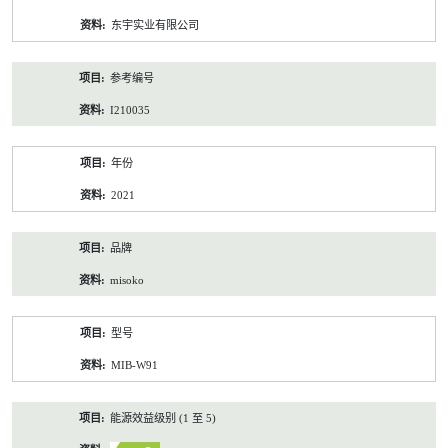
资
东宇实业有限公司
料
参考编号
I210035
年份
2021
品牌
misoko
型号
MIB-W91
能源效益级别 (1 至 5)