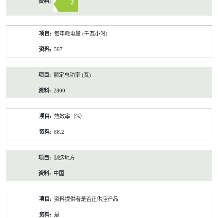
2
每年耗电量 (千瓦小时)
597
额定总功率 (瓦)
2800
熱效率（%）
88.2
制造地方
中国
资料提供者是否正供应产品
是