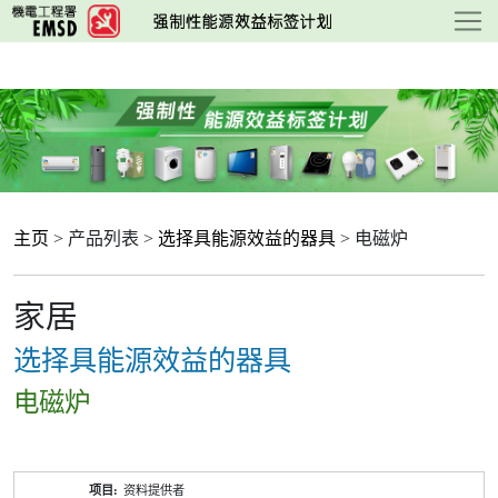
跳
至
主
要
内
容
主页
> 产品列表 >
选择具能源效益的器具
> 电磁炉
家居
选择具能源效益的器具
电磁炉
产
资料提供者
品