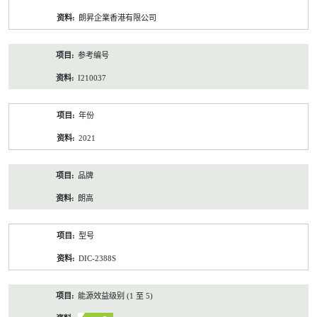
资
朗昇企業香港有限公司
料
参考编号
I210037
年份
2021
品牌
朗高
型号
DIC-2388S
能源效益级别 (1 至 5)