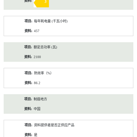
3
每年耗电量 (千瓦小时)
457
额定总功率 (瓦)
2100
熱效率（%）
86.2
制造地方
中国
资料提供者是否正供应产品
是