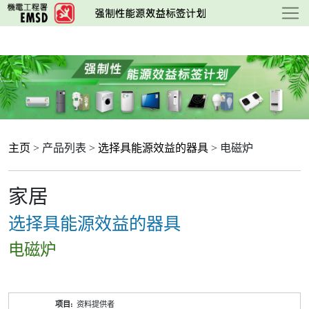
跳
至
主
要
内
容
主页
> 产品列表 >
选择具能源效益的器具
> 电磁炉
家居
选择具能源效益的器具
电磁炉
产
资料提供者
品