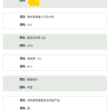
3
每年耗电量 (千瓦小时)
439
额定总功率 (瓦)
2000
熱效率（%）
86.4
制造地方
中国
资料提供者是否正供应产品
是