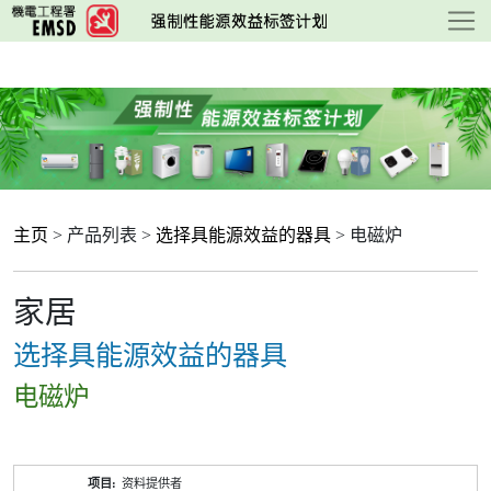
跳
至
主
要
内
容
主页
> 产品列表 >
选择具能源效益的器具
> 电磁炉
家居
选择具能源效益的器具
电磁炉
产
资料提供者
品