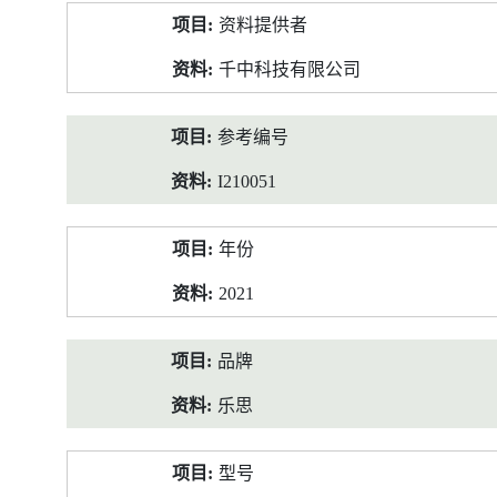
产
资料提供者
品
资
千中科技有限公司
料
参考编号
I210051
年份
2021
品牌
乐思
型号