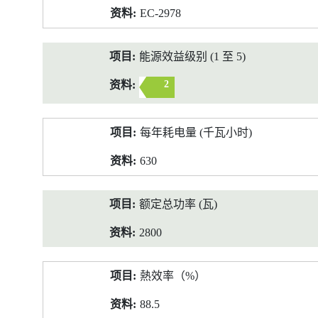
EC-2978
能源效益级别 (1 至 5)
2
每年耗电量 (千瓦小时)
630
额定总功率 (瓦)
2800
熱效率（%）
88.5