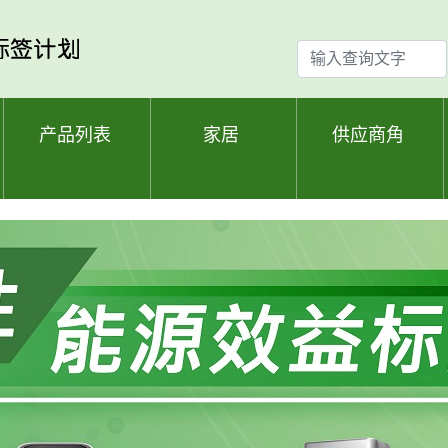
输
入
查
询
产品列表
家居
供应商角
文
字