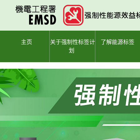
跳
至
主
要
内
容
主页
关于强制性标签计
了解能源标签
划