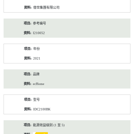
资
億世集團有限公司
料
参考编号
I210052
年份
2021
品牌
ecHome
型号
IDC2100BK
能源效益级别 (1 至 5)