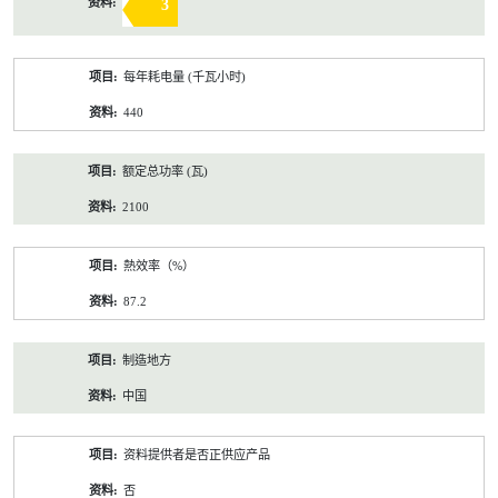
3
每年耗电量 (千瓦小时)
440
额定总功率 (瓦)
2100
熱效率（%）
87.2
制造地方
中国
资料提供者是否正供应产品
否