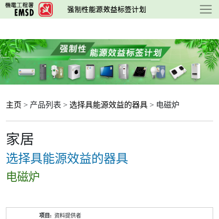
跳
至
主
要
内
容
主页
> 产品列表 >
选择具能源效益的器具
> 电磁炉
家居
选择具能源效益的器具
电磁炉
产
资料提供者
品