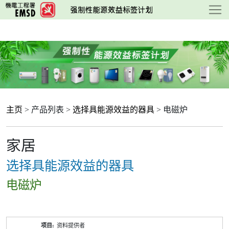
跳
至
主
要
内
容
主页
> 产品列表 >
选择具能源效益的器具
> 电磁炉
家居
选择具能源效益的器具
电磁炉
产
资料提供者
品