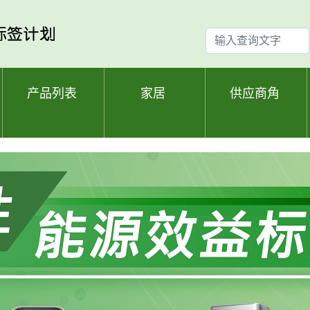
输
入
查
询
产品列表
家居
供应商角
文
字