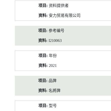
产
资料提供者
品
资
安力贸易有限公司
料
参考编号
I210063
年份
2021
品牌
名將牌
型号