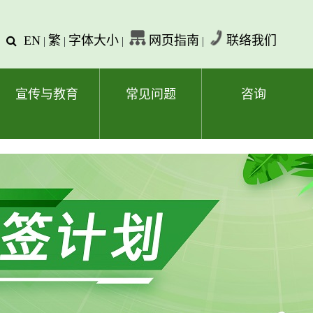
EN
繁
字体大小
网页指南
联络我们
查
|
|
|
|
询
文
字
宣传与教育
常见问题
咨询