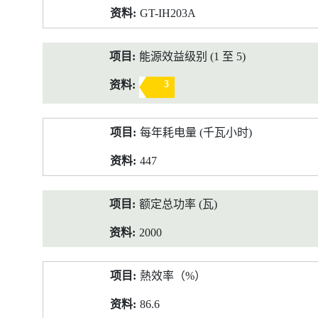
GT-IH203A
能源效益级别 (1 至 5)
3
每年耗电量 (千瓦小时)
447
额定总功率 (瓦)
2000
熱效率（%）
86.6