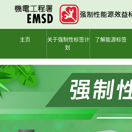
跳
至
主
要
内
容
主页
关于强制性标签计
了解能源标签
划