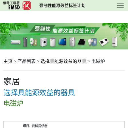
跳
至
主
要
内
容
主页
> 产品列表 >
选择具能源效益的器具
> 电磁炉
家居
选择具能源效益的器具
电磁炉
产
资料提供者
品