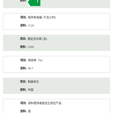
1
每年耗电量 (千瓦小时)
1126
额定总功率 (瓦)
5200
熱效率（%）
90.7
制造地方
中国
资料提供者是否正供应产品
是