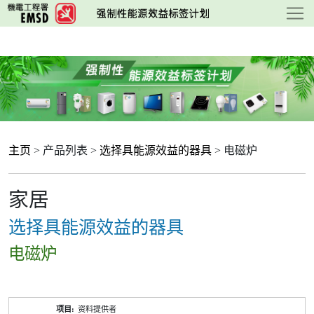
跳
至
主
要
内
容
主页
> 产品列表 >
选择具能源效益的器具
> 电磁炉
家居
选择具能源效益的器具
电磁炉
产
资料提供者
品