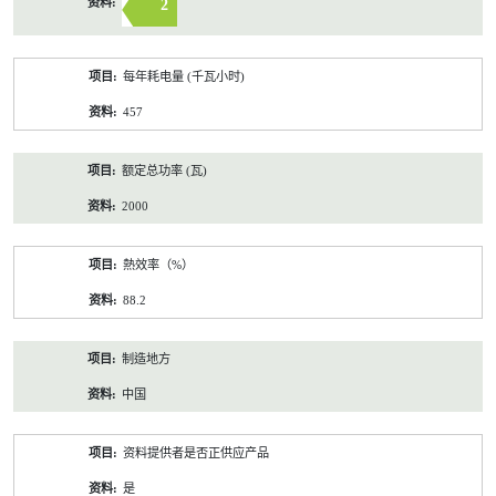
2
每年耗电量 (千瓦小时)
457
额定总功率 (瓦)
2000
熱效率（%）
88.2
制造地方
中国
资料提供者是否正供应产品
是