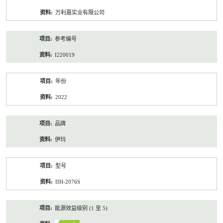
资
万利嘉实业有限公司
料
参考编号
I220019
年份
2022
品牌
伊玛
型号
IIH-2076S
能源效益级别 (1 至 5)