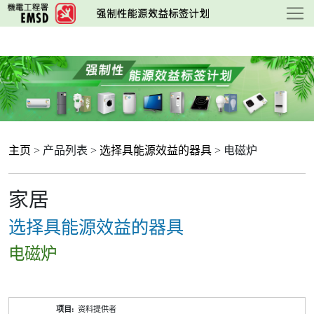
跳
至
主
要
内
容
主页
> 产品列表 >
选择具能源效益的器具
> 电磁炉
家居
选择具能源效益的器具
电磁炉
产
资料提供者
品