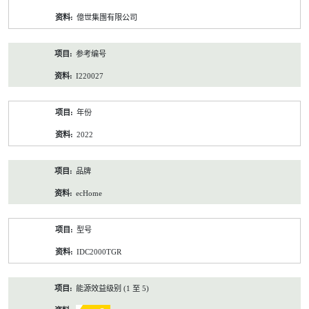
资
億世集團有限公司
料
参考编号
I220027
年份
2022
品牌
ecHome
型号
IDC2000TGR
能源效益级别 (1 至 5)