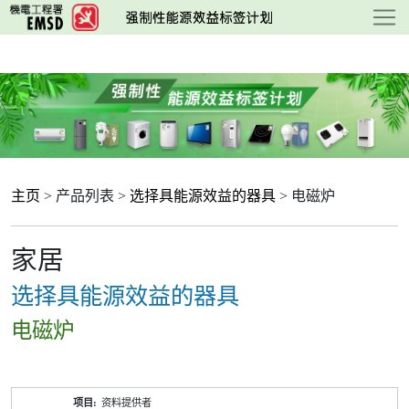
跳
至
主
要
内
容
主页
> 产品列表 >
选择具能源效益的器具
> 电磁炉
家居
选择具能源效益的器具
电磁炉
产
资料提供者
品