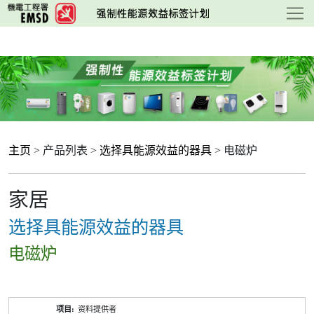
跳
至
主
要
内
容
主页
> 产品列表 >
选择具能源效益的器具
> 电磁炉
家居
选择具能源效益的器具
电磁炉
产
资料提供者
品