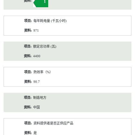
1
每年耗电量 (千瓦小时)
971
额定总功率 (瓦)
4400
熱效率（%）
90.7
制造地方
中国
资料提供者是否正供应产品
是