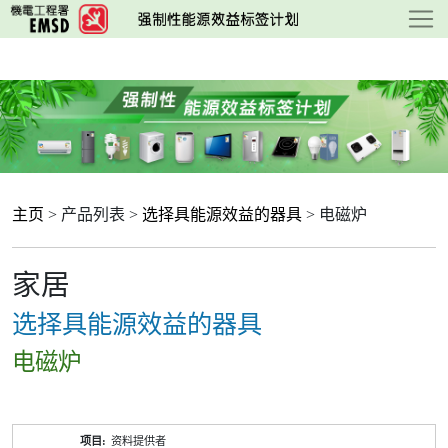
跳
至
主
要
内
容
主页
> 产品列表 >
选择具能源效益的器具
> 电磁炉
家居
选择具能源效益的器具
电磁炉
产
资料提供者
品