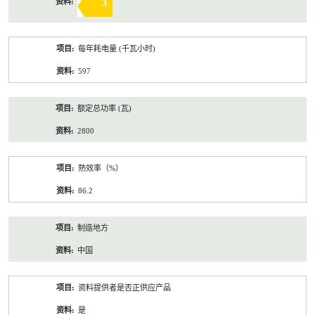
3
每年耗电量 (千瓦小时)
597
额定总功率 (瓦)
2800
熱效率（%）
86.2
制造地方
中国
资料提供者是否正供应产品
是