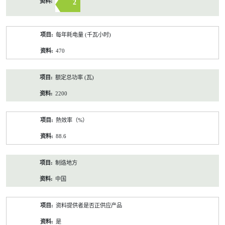
2
每年耗电量 (千瓦小时)
470
额定总功率 (瓦)
2200
熱效率（%）
88.6
制造地方
中国
资料提供者是否正供应产品
是