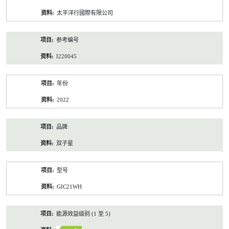
资
太平洋行國際有限公司
料
参考编号
I220045
年份
2022
品牌
双子星
型号
GIC21WH
能源效益级别 (1 至 5)