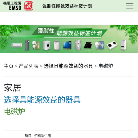
跳
至
主
要
内
容
主页
> 产品列表 >
选择具能源效益的器具
> 电磁炉
家居
选择具能源效益的器具
电磁炉
产
资料提供者
品